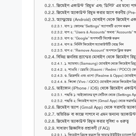
জিমেইল একাউন্ট ‘রিমুভ’ এবং ‘ডিলিট’ এর মধ্যে পার্
জিমেইল অ্যাকাউন্ট রিমুভ করার আগে করণীয় (Pre
অ্যান্ড্রয়েড (Android) মোবাইল থেকে জিমেইল একা
ধাপ ১: ফোনের “Settings” অ্যাপসটি ওপেন করুন
ধাপ ২: “Users & Accounts” অথবা “Accounts” অ
ধাপ ৩: “Google” অপশনটি সিলেক্ট করুন
ধাপ ৪: নির্দিষ্ট জিমেইল অ্যাকাউন্টটি বেছে নিন
ধাপ ৫: “Remove Account” অপশনে ক্লিক করুন
বিভিন্ন জনপ্রিয় ব্র্যান্ডের মোবাইল থেকে জিমেইল রিমুভ
১. স্যামসাং (Samsung) মোবাইল থেকে জিমেইল রিমু
২. শাওমি / রেডমি (Xiaomi / Redmi / POCO) ফোন
৩. রিয়েলমি এবং ওপো (Realme & Oppo) মোবাইল থ
৪. ভিভো (Vivo / iQOO) মোবাইল থেকে জিমেইল রিমু
আইফোন (iPhone / iOS) থেকে জিমেইল একাউন্ট 
পদ্ধতি ১: আইফোনের মূল সেটিংস থেকে (Settings A
পদ্ধতি ২: জিমেইল অ্যাপ (Gmail App) থেকে সরাসরি
জিমেইল অ্যাপ (Gmail App) থেকে সরাসরি অ্যাকাউন
অতিরিক্ত বা কাজে লাগবে না এমন অন্যান্য অ্যাকাউন্
জিমেইল অ্যাকাউন্ট রিমুভ করার সুবিধা ও গুরুত্ব
সাধারণ জিজ্ঞাসিত প্রশ্নাবলী (FAQ)
১. জিমেইল রিমুভ করলে কি আমার ইউটিউব চ্যানেল ডিল