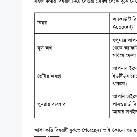
সহজ কথায় বিষয়টি নিচে দেওয়া টেবিল থেকে বুঝে নেও
অ্যাকাউন্ট রি
বিষয়
Account)
শুধুমাত্র আপ
মূল অর্থ
থেকে অ্যাকা
সরিয়ে ফেলা 
আপনার ইমেই
ডেটার অবস্থা
ইউটিউব চ্যানে
থাকবে।
আপনি চাইল
পুনরায় ব্যবহার
পাসওয়ার্ড 
আবার লগইন
আশা করি বিষয়টি বুঝতে পেরেছেন। তাই কোনো ভয় ছা