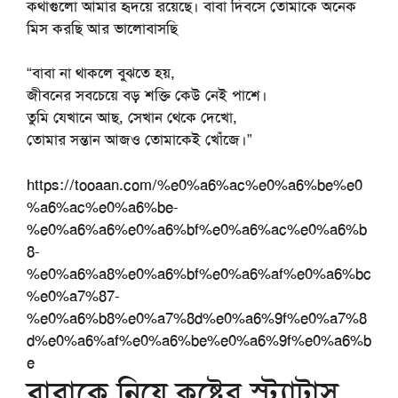
কথাগুলো আমার হৃদয়ে রয়েছে। বাবা দিবসে তোমাকে অনেক
মিস করছি আর ভালোবাসছি
“বাবা না থাকলে বুঝতে হয়,
জীবনের সবচেয়ে বড় শক্তি কেউ নেই পাশে।
তুমি যেখানে আছ, সেখান থেকে দেখো,
তোমার সন্তান আজও তোমাকেই খোঁজে।”
https://tooaan.com/%e0%a6%ac%e0%a6%be%e0
%a6%ac%e0%a6%be-
%e0%a6%a6%e0%a6%bf%e0%a6%ac%e0%a6%b
8-
%e0%a6%a8%e0%a6%bf%e0%a6%af%e0%a6%bc
%e0%a7%87-
%e0%a6%b8%e0%a7%8d%e0%a6%9f%e0%a7%8
d%e0%a6%af%e0%a6%be%e0%a6%9f%e0%a6%b
e
বাবাকে নিয়ে কষ্টের স্ট্যাটাস