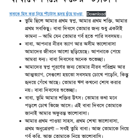
বাবাকে মিস করা নিয়ে স্ট্যাটাস হৃদয় ছুঁয়ে যাওয়া
Download
তুমি ছিলে আমার প্রথম স্বপ্ন, আমার প্রথম শক্তি, আমার
প্রথম সবকিছু। বাবা দিবসে তোমার জন্য শুধু একটাই
কামনা – আমি যেন তোমার গর্ব হতে পারি সবসময়।
বাবা, আপনার নীরব ত্যাগ আর অসীম ভালোবাসা
আমাদের জীবনে আলো ছড়িয়েছে। আপনাকে পেয়ে
আমরা ধন্য। বাবা দিবসের অনেক শুভেচ্ছা।
আমাদের স্বপ্ন পূরণের জন্য তোমার নীরব পরিশ্রম আর
আত্মত্যাগ, সেগুলো হয়তো সবসময় চোখে পড়েনি, কিন্তু
হৃদয়ে গেঁথে আছে। তোমার ঋণ কখনো শোধ করার
নয়। বাবা দিবসের শুভেচ্ছা।
বাবা, তুমি আমার শক্তির উৎস। তোমার কথা মনে
পড়লে চোখ ভিজে আসে। এই বাবা দিবসে তোমাকে
জানাই আমার অফুরন্ত ভালোবাসা।
আমার প্রথম পাওয়া সাহস, প্রথম শেখা ভালোবাসা,
প্রথম অনুপ্রেরণা – সবই তুমি বাবা। আজ তোমাকে নিয়ে
গর্ব করি, আজ তোমাকে নিয়ে ভালোবাসি।