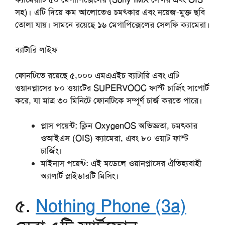
সহ)। এটি দিয়ে কম আলোতেও চমৎকার এবং নয়েজ-মুক্ত ছবি
তোলা যায়। সামনে রয়েছে ১৬ মেগাপিক্সেলের সেলফি ক্যামেরা।
ব্যাটারি
লাইফ
ফোনটিতে রয়েছে ৫,০০০ এমএএইচ ব্যাটারি এবং এটি
ওয়ানপ্লাসের ৮০ ওয়াটের SUPERVOOC ফাস্ট চার্জিং সাপোর্ট
করে, যা মাত্র ৩০ মিনিটে ফোনটিকে সম্পূর্ণ চার্জ করতে পারে।
প্লাস
পয়েন্ট
:
ক্লিন OxygenOS অভিজ্ঞতা, চমৎকার
ওআইএস (OIS) ক্যামেরা, এবং ৮০ ওয়াট ফাস্ট
চার্জিং।
মাইনাস
পয়েন্ট
:
এই মডেলে ওয়ানপ্লাসের ঐতিহ্যবাহী
অ্যালার্ট স্লাইডারটি মিসিং।
৫.
Nothing Phone (3a)