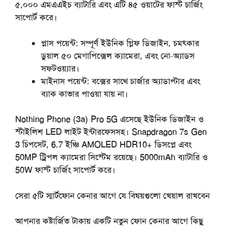
৫,০০০ এমএএইচ ব্যাটারি এবং এটি ৪৫ ওয়াটের ফাস্ট চার্জিং
সাপোর্ট করে।
প্লাস
পয়েন্ট
:
সম্পূর্ণ ইউনিক গ্লিফ ডিজাইন, চমৎকার
ডুয়াল ৫০ মেগাপিক্সেল ক্যামেরা, এবং নো-অ্যাডস
সফটওয়্যার।
মাইনাস
পয়েন্ট
:
বক্সের সাথে চার্জার অ্যাডাপ্টার এবং
ব্যাক কাভার পাওয়া যায় না।
Nothing Phone (3a) Pro 5G এসেছে ইউনিক ডিজাইন ও
স্টাইলিশ LED লাইট ইন্টারফেসসহ। Snapdragon 7s Gen
3 চিপসেট, 6.7 ইঞ্চি AMOLED HDR10+ ডিসপ্লে এবং
50MP ট্রিপল ক্যামেরা সিস্টেম রয়েছে। 5000mAh ব্যাটারি ও
50W ফাস্ট চার্জিং সাপোর্ট করে।
সেরা
৫টি
স্মার্টফোন
কেনার
আগে
যে
বিষয়গুলো
খেয়াল
রাখবেন
আপনার কষ্টার্জিত টাকায় একটি নতুন ফোন কেনার আগে কিছু