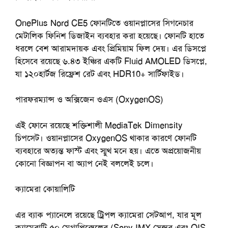
OnePlus Nord CE5 ফোনটিতে ওয়ানপ্লাসের সিগনেচার
মেটালিক ফিনিশ ডিজাইন ব্যবহার করা হয়েছে। ফোনটি হাতে
ধরলে বেশ আরামদায়ক এবং প্রিমিয়াম ফিল দেয়। এর ডিসপ্লে
হিসেবে রয়েছে ৬.৪৩ ইঞ্চির একটি Fluid AMOLED ডিসপ্লে,
যা ১২০হার্টজ রিফ্রেশ রেট এবং HDR10+ সার্টিফাইড।
পারফরম্যান্স
ও
অক্সিজেন
ওএস
(OxygenOS)
এই ফোনে রয়েছে শক্তিশালী MediaTek Dimensity
চিপসেট। ওয়ানপ্লাসের OxygenOS থাকার কারণে ফোনটি
ব্যবহারে অত্যন্ত ফাস্ট এবং স্মুথ মনে হয়। এতে অপ্রয়োজনীয়
কোনো বিজ্ঞাপন বা অ্যাপ নেই বললেই চলে।
ক্যামেরা
কোয়ালিটি
এর ব্যাক প্যানেলে রয়েছে ট্রিপল ক্যামেরা সেটআপ, যার মূল
ক্যামেরাটি ৫০ মেগাপিক্সেলের (Sony IMX সেন্সর এবং OIS