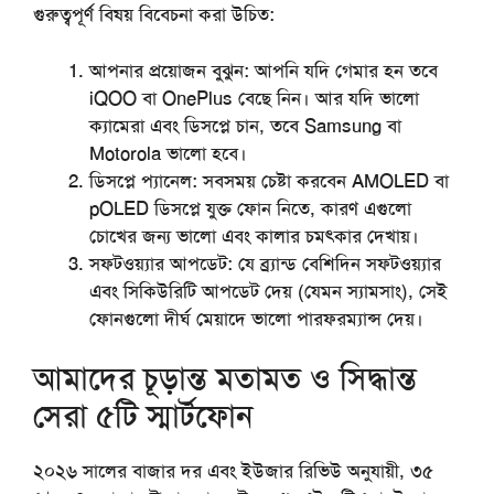
গুরুত্বপূর্ণ বিষয় বিবেচনা করা উচিত:
আপনার
প্রয়োজন
বুঝুন
:
আপনি যদি গেমার হন তবে
iQOO বা OnePlus বেছে নিন। আর যদি ভালো
ক্যামেরা এবং ডিসপ্লে চান, তবে Samsung বা
Motorola ভালো হবে।
ডিসপ্লে
প্যানেল
:
সবসময় চেষ্টা করবেন AMOLED বা
pOLED ডিসপ্লে যুক্ত ফোন নিতে, কারণ এগুলো
চোখের জন্য ভালো এবং কালার চমৎকার দেখায়।
সফটওয়্যার
আপডেট
:
যে ব্র্যান্ড বেশিদিন সফটওয়্যার
এবং সিকিউরিটি আপডেট দেয় (যেমন স্যামসাং), সেই
ফোনগুলো দীর্ঘ মেয়াদে ভালো পারফরম্যান্স দেয়।
আমাদের চূড়ান্ত মতামত ও সিদ্ধান্ত
সেরা ৫টি স্মার্টফোন
২০২৬ সালের বাজার দর এবং ইউজার রিভিউ অনুযায়ী, ৩৫