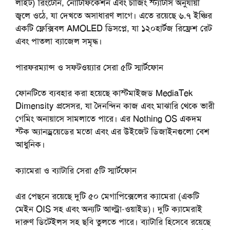
লাইট) রিংটোন, নোটিফিকেশন এবং চার্জিং স্ট্যাটাস অনুযায়ী
জ্বলে ওঠে, যা দেখতে অসাধারণ লাগে। এতে রয়েছে ৬.৭ ইঞ্চির
একটি ফ্লেক্সিবল AMOLED ডিসপ্লে, যা ১২০হার্টজ রিফ্রেশ রেট
এবং পাতলা ব্যাজেল সমৃদ্ধ।
পারফরম্যান্স ও সফটওয়্যার
সেরা ৫টি স্মার্টফোন
ফোনটিতে ব্যবহার করা হয়েছে কাস্টমাইজড MediaTek
Dimensity প্রসেসর, যা দৈনন্দিন কাজ এবং মাঝারি থেকে ভারী
গেমিং অনায়াসে সামলাতে পারে। এর Nothing OS একদম
স্টক অ্যানড্রয়েডের মতো এবং এর উইজেট ডিজাইনগুলো বেশ
আধুনিক।
ক্যামেরা ও ব্যাটারি
সেরা ৫টি স্মার্টফোন
এর পেছনে রয়েছে দুটি ৫০ মেগাপিক্সেলের ক্যামেরা (একটি
মেইন OIS সহ এবং অন্যটি আল্ট্রা-ওয়াইড)। দুটি ক্যামেরাই
দারুণ ডিটেইলস সহ ছবি তুলতে পারে। ব্যাটারি হিসেবে রয়েছে