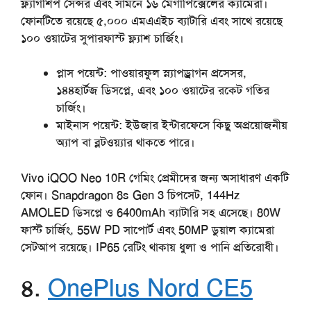
ফ্ল্যাগশিপ সেন্সর এবং সামনে ১৬ মেগাপিক্সেলের ক্যামেরা।
ফোনটিতে রয়েছে ৫,০০০ এমএএইচ ব্যাটারি এবং সাথে রয়েছে
১০০ ওয়াটের সুপারফাস্ট ফ্ল্যাশ চার্জিং।
প্লাস
পয়েন্ট
:
পাওয়ারফুল স্ন্যাপড্রাগন প্রসেসর,
১৪৪হার্টজ ডিসপ্লে, এবং ১০০ ওয়াটের রকেট গতির
চার্জিং।
মাইনাস
পয়েন্ট
:
ইউজার ইন্টারফেসে কিছু অপ্রয়োজনীয়
অ্যাপ বা ব্লটওয়্যার থাকতে পারে।
Vivo iQOO Neo 10R গেমিং প্রেমীদের জন্য অসাধারণ একটি
ফোন। Snapdragon 8s Gen 3 চিপসেট, 144Hz
AMOLED ডিসপ্লে ও 6400mAh ব্যাটারি সহ এসেছে। 80W
ফাস্ট চার্জিং, 55W PD সাপোর্ট এবং 50MP ডুয়াল ক্যামেরা
সেটআপ রয়েছে। IP65 রেটিং থাকায় ধুলা ও পানি প্রতিরোধী।
৪.
OnePlus Nord CE5