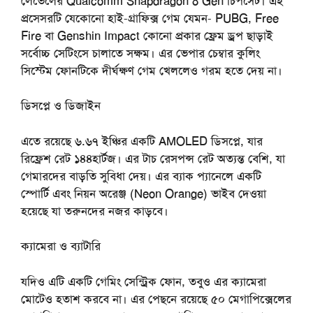
লেভেলের Qualcomm Snapdragon 8 Gen চিপসেট। এই
প্রসেসরটি যেকোনো হাই-গ্রাফিক্স গেম যেমন- PUBG, Free
Fire বা Genshin Impact কোনো প্রকার ফ্রেম ড্রপ ছাড়াই
সর্বোচ্চ সেটিংসে চালাতে সক্ষম। এর ভেপার চেম্বার কুলিং
সিস্টেম ফোনটিকে দীর্ঘক্ষণ গেম খেললেও গরম হতে দেয় না।
ডিসপ্লে
ও
ডিজাইন
এতে রয়েছে ৬.৬৭ ইঞ্চির একটি AMOLED ডিসপ্লে, যার
রিফ্রেশ রেট ১৪৪হার্টজ। এর টাচ রেসপন্স রেট অত্যন্ত বেশি, যা
গেমারদের বাড়তি সুবিধা দেয়। এর ব্যাক প্যানেলে একটি
স্পোর্টি এবং নিয়ন অরেঞ্জ (Neon Orange) ভাইব দেওয়া
হয়েছে যা তরুনদের নজর কাড়বে।
ক্যামেরা
ও
ব্যাটারি
যদিও এটি একটি গেমিং সেন্ট্রিক ফোন, তবুও এর ক্যামেরা
মোটেও হতাশ করবে না। এর পেছনে রয়েছে ৫০ মেগাপিক্সেলের