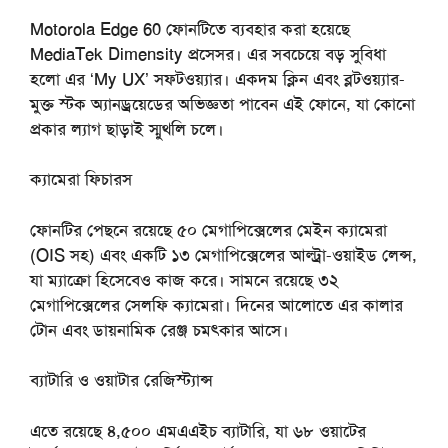
Motorola Edge 60 ফোনটিতে ব্যবহার করা হয়েছে
MediaTek Dimensity প্রসেসর। এর সবচেয়ে বড় সুবিধা
হলো এর ‘My UX’ সফটওয়্যার। একদম ক্লিন এবং ব্লটওয়্যার-
মুক্ত স্টক অ্যানড্রয়েডের অভিজ্ঞতা পাবেন এই ফোনে, যা কোনো
প্রকার ল্যাগ ছাড়াই স্মুথলি চলে।
ক্যামেরা
ফিচারস
ফোনটির পেছনে রয়েছে ৫০ মেগাপিক্সেলের মেইন ক্যামেরা
(OIS সহ) এবং একটি ১৩ মেগাপিক্সেলের আল্ট্রা-ওয়াইড লেন্স,
যা ম্যাক্রো হিসেবেও কাজ করে। সামনে রয়েছে ৩২
মেগাপিক্সেলের সেলফি ক্যামেরা। দিনের আলোতে এর কালার
টোন এবং ডায়নামিক রেঞ্জ চমৎকার আসে।
ব্যাটারি
ও
ওয়াটার
রেজিস্ট্যান্স
এতে রয়েছে ৪,৫০০ এমএএইচ ব্যাটারি, যা ৬৮ ওয়াটের