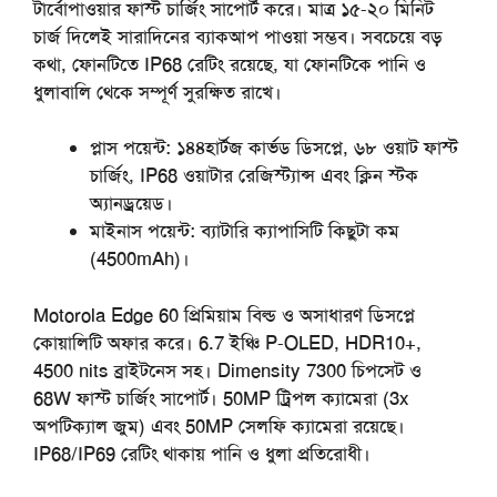
টার্বোপাওয়ার ফাস্ট চার্জিং সাপোর্ট করে। মাত্র ১৫-২০ মিনিট
চার্জ দিলেই সারাদিনের ব্যাকআপ পাওয়া সম্ভব। সবচেয়ে বড়
কথা, ফোনটিতে IP68 রেটিং রয়েছে, যা ফোনটিকে পানি ও
ধুলাবালি থেকে সম্পূর্ণ সুরক্ষিত রাখে।
প্লাস
পয়েন্ট
:
১৪৪হার্টজ কার্ভড ডিসপ্লে, ৬৮ ওয়াট ফাস্ট
চার্জিং, IP68 ওয়াটার রেজিস্ট্যান্স এবং ক্লিন স্টক
অ্যানড্রয়েড।
মাইনাস
পয়েন্ট
:
ব্যাটারি ক্যাপাসিটি কিছুটা কম
(4500mAh)।
Motorola Edge 60 প্রিমিয়াম বিল্ড ও অসাধারণ ডিসপ্লে
কোয়ালিটি অফার করে। 6.7 ইঞ্চি P-OLED, HDR10+,
4500 nits ব্রাইটনেস সহ। Dimensity 7300 চিপসেট ও
68W ফাস্ট চার্জিং সাপোর্ট। 50MP ট্রিপল ক্যামেরা (3x
অপটিক্যাল জুম) এবং 50MP সেলফি ক্যামেরা রয়েছে।
IP68/IP69 রেটিং থাকায় পানি ও ধুলা প্রতিরোধী।