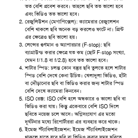
তত বেশি প্রবেশ করবে। তাহলে ছবি তত ভালো হবে
এবং ভিডিও তত ভালো হবে।
রেজুলিউশন (মেগাপিক্সেল):
ক্যামেরার রেজুলেশন
বেশি থাকলে ছবি অনেক বড় করলেও ফাটে না। প্রিন্ট
এর ক্ষেত্রেও ছবি ভালো হয়।
লেন্সের গুণমান ও অ্যাপারচার (F-stop):
ছবি
ব্যাগ্রাউন্ড করার ক্ষেত্রে যত কম (ছোট F-stop সংখ্যা,
যেমন f/1.8 বা f/2.8) হবে তত ভালো হবে।
শাটার স্পিড:
চলন্ত কোন বস্তুর ছবি তুলতে হলে শাটার
স্পিড বেশি দেখে কেনা উচিত। খেলাদুলা ভিডিও, হাঁটা
বা দৌড়ানোর ছবি বা ভিডিও করার জন্য শাটার স্পিড
বেশি দেখে ক্যামেরা কিনবেন।
ISO রেঞ্জ:
ISO বেশি হলে অন্ধকারে ও ভালো ছবি বা
ভিডিও করা যায়। কিন্তু একেবারে বেশি ISO দিলে
ছবিতে নয়েজ চলে আসে। অগ্নিসংযোগ এর মতো
দূর্ঘটনার মধ্যে রিপোর্টাররা এর ব্যবহার করে থাকে।
ইমেজ স্ট্যাবিলাইজেশন:
ইমেজ স্ট্যাবিলাইজেশন
থাকলে হাতে ধরে ছবি বা ভিডিও করার সময় ছবিতে